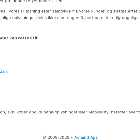
rer gældende regler under GDPR.
 i vores IT løsning efter samtykke fra vores kunder, og slettes efter 5
nlige oplysninger deles ikke med nogen 3. part og er kun tilgængelige 
ger kan rettes til:
d.dk
6
sion, skal køber opgive bank-oplysninger eller MobilePay, herefter overf
e.
© 2009-2026 •
Admind Aps