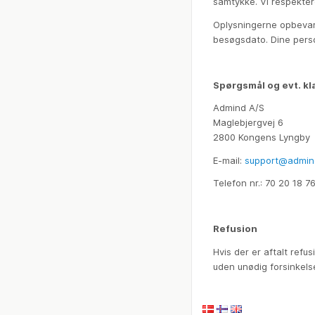
samtykke. Vi respekte
Oplysningerne opbevares
besøgsdato. Dine perso
Spørgsmål og evt. kla
Admind A/S
Maglebjergvej 6
2800 Kongens Lyngby
E-mail:
support@admin
Telefon nr.: 70 20 18 7
Refusion
Hvis der er aftalt refu
uden unødig forsinkels