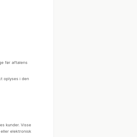
e før aftalens
t oplyses i den
es kunder. Visse
eller elektronisk