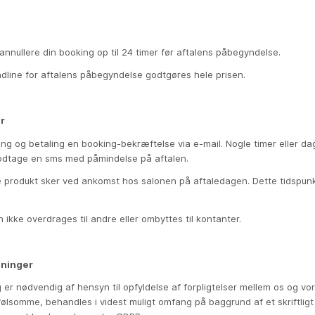
annullere din booking op til 24 timer før aftalens påbegyndelse.
eadline for aftalens påbegyndelse godtgøres hele prisen.
r
g og betaling en booking-bekræftelse via e-mail. Nogle timer eller dag
odtage en sms med påmindelse på aftalen.
te produkt sker ved ankomst hos salonen på aftaledagen. Dette tidspunk
n ikke overdrages til andre eller ombyttes til kontanter.
sninger
er nødvendig af hensyn til opfyldelse af forpligtelser mellem os og vor
ølsomme, behandles i videst muligt omfang på baggrund af et skriftligt 