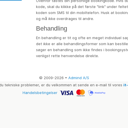
Ovenfor tastes din personlige bookingkode. Hvis du
kode, skal du klikke på det første "link" under felte
koden som SMS til din mobiltelefon. Husk at bookin
og må ikke overdrages til andre.
Behandling
En behandling er tit og ofte en meget individuel sag
det ikke er alle behandlingsformer som kan bestille
søger en behandling som ikke findes i bookingsys
venligst rette henvendelse direkte.
© 2009-2026 •
Admind A/S
du tekniske problemer, er du velkommen at sende en e-mail til vores
it
Handelsbetingelser