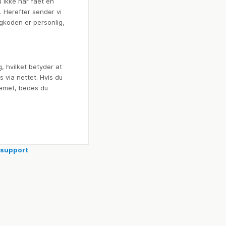
 ikke har fået en
t. Herefter sender vi
gkoden er personlig,
, hvilket betyder at
s via nettet. Hvis du
temet, bedes du
-support