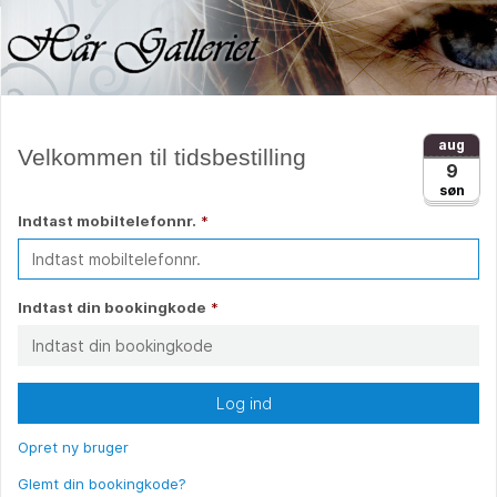
aug
Velkommen til tidsbestilling
9
søn
Indtast mobiltelefonnr.
*
Indtast din bookingkode
*
Log ind
Opret ny bruger
Glemt din bookingkode?