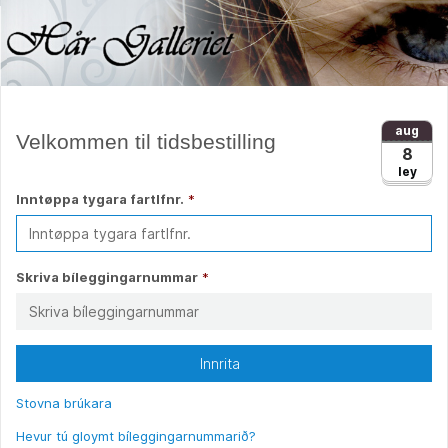
aug
Velkommen til tidsbestilling
8
ley
Inntøppa tygara fartlfnr.
*
Skriva bíleggingarnummar
*
Innrita
Stovna brúkara
Hevur tú gloymt bíleggingarnummarið?